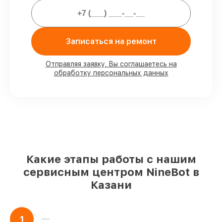
официальной гарантией.
Мы гарантируем:
Записаться на ремонт
80%
работ под контролем клиента
Отправляя заявку, Вы соглашаетесь на
обработку персональных данных
90%
комплектующих для
электросамокатов на складе или
доступны для быстрой доставки
Подбор оригинальных комплектующих
и надежных реплик с возможностью
выбрать
– с учётом всех запросов
85%
работ быстро и без задержек, при
немедленном начале работ
Какие этапы работы с нашим
сервисным центром NineBot в
Казани
1