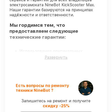
электросамоката NineBot KickScooter Max.
Наши гарантии базируются на принципах
надёжности и ответственности.
Мы гордимся тем, что
предоставляем следующие
технические гарантии:
Использование оригинальных
запчастей
– гарантируем использование
Развернуть
фирменных запчастей для починки.
Опытные мастера
– все работники
проходят обязательное обучение и
ежегодную аттестацию, что
подтверждает их уровень мастерства.
Есть вопросы по ремонту
Соблюдение сроков обслуживания
–
техники NineBot ?
сервис электросамоката KickScooter Max
выполняется строго в оговоренные
Запишитесь на ремонт и получите
сроки.
скидку -25%
Подтвержденная гарантия
– все
работы по обслуживанию проводятся с