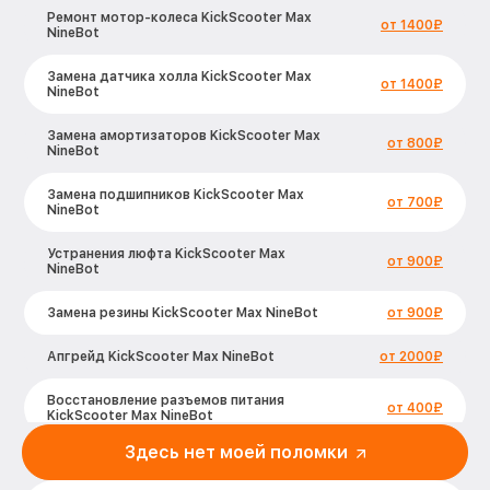
Ремонт мотор-колеса KickScooter Max
от 1400₽
NineBot
Замена датчика холла KickScooter Max
от 1400₽
NineBot
Замена амортизаторов KickScooter Max
от 800₽
NineBot
Замена подшипников KickScooter Max
от 700₽
NineBot
Устранения люфта KickScooter Max
от 900₽
NineBot
Замена резины KickScooter Max NineBot
от 900₽
Апгрейд KickScooter Max NineBot
от 2000₽
Восстановление разъемов питания
от 400₽
KickScooter Max NineBot
Здесь нет моей поломки
Замена аккумулятора KickScooter Max
от 500₽
NineBot