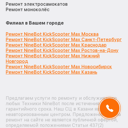
Ремонт электросамокатов
Ремонт моноколёс
Филиал в Вашем городе
Ремонт NineBot KickScooter Max Москва
Ремонт NineBot KickScooter Max Санкт-Петербург
Ремонт NineBot KickScooter Max Краснодар
Ремонт NineBot KickScooter Max Ростов-на-Дону
Ремонт NineBot KickScooter Max Нижний
Новгород
Ремонт NineBot KickScooter Max Новосибирск
Ремонт NineBot KickScooter Max Казань
Предлагаем услуги по ремонту и обслуживанию
любых Техники NineBot после истечения на них
гарантийного срока. Наш СЦ в Казани является
неавторизованным центром. Предложение цен на
ремонт на сайте не является публичной офертой,
определяемой положениями Статьи 437(2)