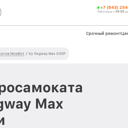
+7 (843) 254
Работаем с
09:00
д
Срочный ремонт
Це
атов NineBot
/
by Segway Max G30P
росамоката
egway Max
и