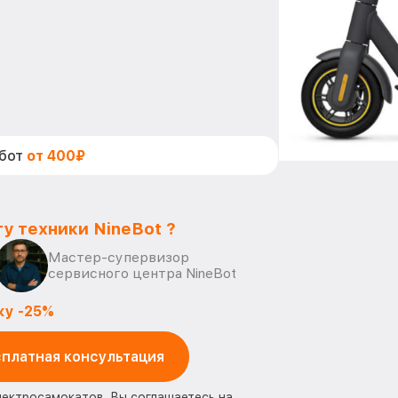
абот
от 400₽
у техники NineBot ?
Мастер-супервизор
сервисного центра NineBot
ку -25%
платная консультация
лектросамокатов, Вы соглашаетесь на