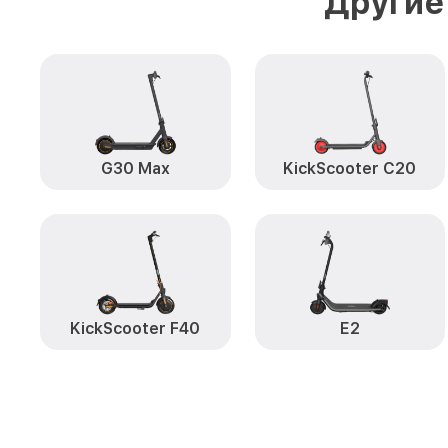
Другие
G30 Max
KickScooter C20
KickScooter F40
E2