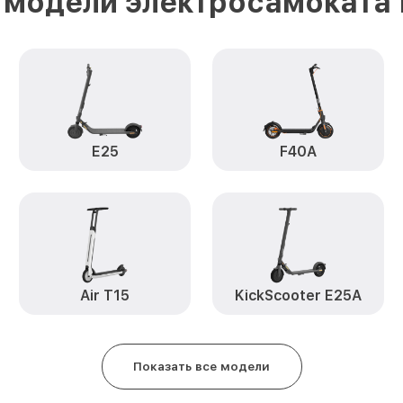
 модели электросамоката 
Гидроизоляция by Segway Max G
Замена подсветки by Segway M
NineBot
Восстановление после попадан
Segway Max G30P NineBot
E25
F40A
Замена элемента освещения by
G30P NineBot
Air T15
KickScooter E25A
Показать все модели