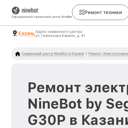
Ремонт техники
Официальный сервисный центр NineBot
Адрес сервисного центра
Казань,
ул. Галиаскара Камала, д. 41
Сервисный центр NineBot в Казани
Ремонт Электросамок
/
Ремонт элект
NineBot by S
G30P в Казан