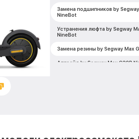
Замена подшипников by Segway
NineBot
Устранения люфта by Segway M
NineBot
Замена резины by Segway Max G
Апгрейд by Segway Max G30P Ni
Восстановление разъемов пита
Max G30P NineBot
Замена аккумулятора by Segwa
NineBot
Замена корпуса by Segway Max 
Ремонт платы управления (вос
by Segway Max G30P NineBot