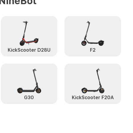
NineBot
от 1100₽
30P NineBot
Заказать
ax G30P
от 400₽
Заказать
ия влаги by
от 1700₽
Заказать
KickScooter D28U
F2
 Segway Max
от 400₽
Заказать
G30
KickScooter F20A