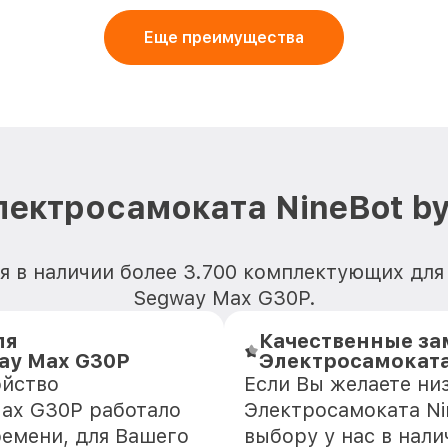
Еще преимущества
лектросамоката NineBot b
я в наличии более 3.700 комплектующих для
Segway Max G30P.
ля
Качественные за
ay Max G30P
Электросамоката
ойство
Если Вы желаете ни
Max G30P работало
Электросамоката Ni
ремени, для Вашего
выбору у нас в нал