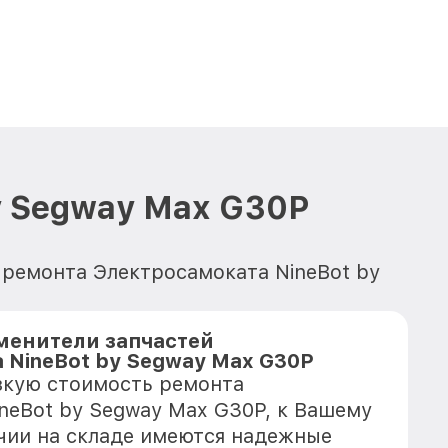
y Segway Max G30P
 ремонта Электросамоката NineBot by
менители запчастей
 NineBot by Segway Max G30P
зкую стоимость ремонта
neBot by Segway Max G30P, к Вашему
ичии на складе имеются надежные