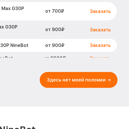
 Max G30P
от 700₽
Заказать
ax G30P
от 900₽
Заказать
от 900₽
30P NineBot
Заказать
от 2000₽
neBot
Заказать
ния by Segway
от 400₽
Заказать
Здесь нет моей поломки
y Max G30P
от 500₽
Заказать
от 900₽
G30P NineBot
Заказать
становление)
от 2500₽
Заказать