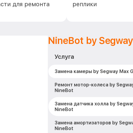
асти для ремонта
реплики
NineBot by Segwa
Услуга
Замена камеры by Segway Max G
Ремонт мотор-колеса by Segwa
NineBot
Замена датчика холла by Segwa
NineBot
Замена амортизаторов by Segw
NineBot